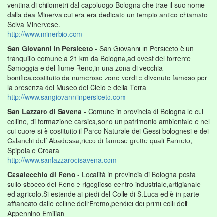
ventina di chilometri dal capoluogo Bologna che trae il suo nome
dalla dea Minerva cui era era dedicato un tempio antico chiamato
Selva Minervese.
http://www.minerbio.com
San Giovanni in Persiceto
- San Giovanni in Persiceto è un
tranquillo comune a 21 km da Bologna,ad ovest del torrente
Samoggia e del fiume Reno,in una zona di vecchia
bonifica,costituito da numerose zone verdi e divenuto famoso per
la presenza del Museo del Cielo e della Terra
http://www.sangiovanniinpersiceto.com
San Lazzaro di Savena
- Comune in provincia di Bologna le cui
colline, di formazione carsica,sono un patrimonio ambientale e nel
cui cuore si è costituito il Parco Naturale dei Gessi bolognesi e dei
Calanchi dell`Abadessa,ricco di famose grotte quali Farneto,
Spipola e Croara
http://www.sanlazzarodisavena.com
Casalecchio di Reno
- Località in provincia di Bologna posta
sullo sbocco del Reno e rigoglioso centro industriale,artigianale
ed agricolo.Si estende ai piedi del Colle di S.Luca ed è in parte
affiancato dalle colline dell'Eremo,pendici dei primi colli dell'
Appennino Emilian